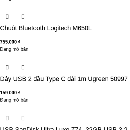
Chuột Bluetooth Logitech M650L
755.000
₫
Đang mở bán
Dây USB 2 đầu Type C dài 1m Ugreen 50997
159.000
₫
Đang mở bán
USB SanDisk Ultra Luxe Z74- 32GB USB 3.2