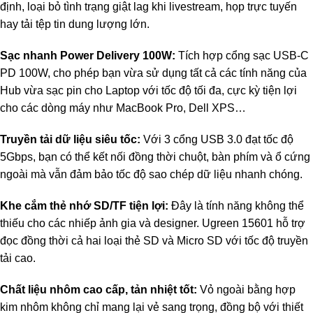
định, loại bỏ tình trạng giật lag khi livestream, họp trực tuyến
hay tải tệp tin dung lượng lớn.
Sạc nhanh Power Delivery 100W:
Tích hợp cổng sạc USB-C
PD 100W, cho phép bạn vừa sử dụng tất cả các tính năng của
Hub vừa sạc pin cho Laptop với tốc độ tối đa, cực kỳ tiện lợi
cho các dòng máy như MacBook Pro, Dell XPS…
Truyền tải dữ liệu siêu tốc:
Với 3 cổng USB 3.0 đạt tốc độ
5Gbps, bạn có thể kết nối đồng thời chuột, bàn phím và ổ cứng
ngoài mà vẫn đảm bảo tốc độ sao chép dữ liệu nhanh chóng.
Khe cắm thẻ nhớ SD/TF tiện lợi:
Đây là tính năng không thể
thiếu cho các nhiếp ảnh gia và designer. Ugreen 15601 hỗ trợ
đọc đồng thời cả hai loại thẻ SD và Micro SD với tốc độ truyền
tải cao.
Chất liệu nhôm cao cấp, tản nhiệt tốt:
Vỏ ngoài bằng hợp
kim nhôm không chỉ mang lại vẻ sang trọng, đồng bộ với thiết