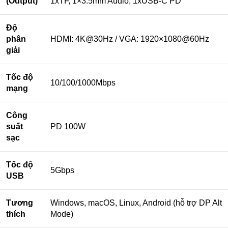
(Output)
1xTF, 1×3.5mm Audio, 1xUSB-C PD
Độ
phân
HDMI: 4K@30Hz / VGA: 1920×1080@60Hz
giải
Tốc độ
10/100/1000Mbps
mạng
Công
suất
PD 100W
sạc
Tốc độ
5Gbps
USB
Tương
Windows, macOS, Linux, Android (hỗ trợ DP Alt
thích
Mode)