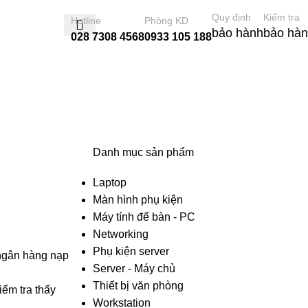
Quy định
Kiểm tra
Hotline
Phòng KD
bảo hành
bảo hà
028 7308 4568
0933 105 188
0
Danh mục sản phẩm
Laptop
Màn hình phụ kiện
Máy tính để bàn - PC
Networking
Phụ kiện server
 ngân hàng nạp
Server - Máy chủ
Thiết bị văn phòng
iểm tra thấy
Workstation