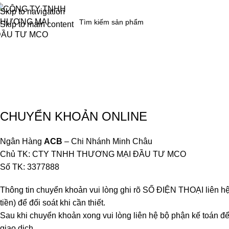
Skip to navigation
Skip to main content
Trang chủ
Giới thiệu
Tin công nghệ
Tu
DANH MỤC SẢN PHẨM
Chính sách thanh toán
Trang chủ
Chính sách thanh toán
CHUYỂN KHOẢN ONLINE
Ngân Hàng
ACB
– Chi Nhánh Minh Châu
Chủ TK: CTY TNHH THƯƠNG MẠI ĐẦU TƯ MCO
Số TK: 3377888
Thông tin chuyển khoản vui lòng ghi rõ SỐ ĐIỆN THOẠI liên hệ,
tiền) để đối soát khi cần thiết.
Sau khi chuyển khoản xong vui lòng liên hệ bộ phận kế toán để
giao dịch.