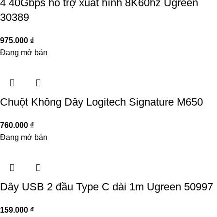
4 40Gbps hỗ trợ xuất hình 8K60hz Ugreen
30389
975.000
₫
Đang mở bán
Chuột Không Dây Logitech Signature M650
760.000
₫
Đang mở bán
Dây USB 2 đầu Type C dài 1m Ugreen 50997
159.000
₫