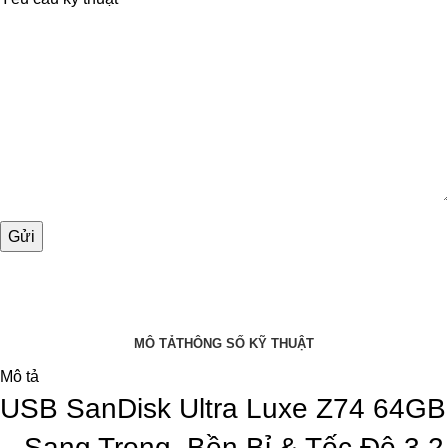
MÔ TẢ
THÔNG SỐ KỸ THUẬT
Mô tả
USB SanDisk Ultra Luxe Z74 64GB
– Sang Trọng, Bền Bỉ & Tốc Độ 3.2