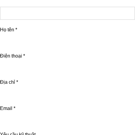
Họ tên *
Điện thoại *
Địa chỉ *
Email *
Yêu cầu kỹ thuật