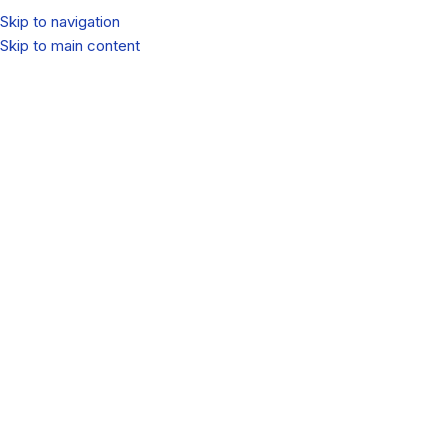
Skip to navigation
Skip to main content
MEN
Trang chủ
Sản phẩm
Workstation
Back to products
Phóng to
Dell
Máy trạm Workstation Dell Precision T3620
E3-1270v6
21.000.000
₫
[ Part number: 3620-E3 1270v6 ]
Processor:
Intel Xeon E3 -1270v6
Memory:
16Gb (2x8G) 2133Mhz DDR4
Storage:
2TB Sata 7200rpm HDD